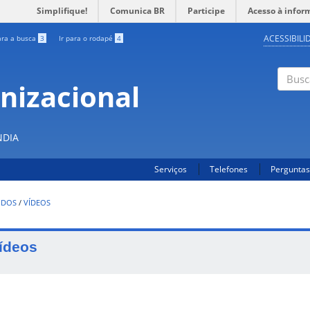
Simplifique!
Comunica BR
Participe
Acesso à infor
ACESSIBILI
ara a busca
3
Ir para o rodapé
4
nizacional
Buscar
S
NDIA
Serviços
Telefones
Perguntas
UDOS
/
VÍDEOS
ídeos