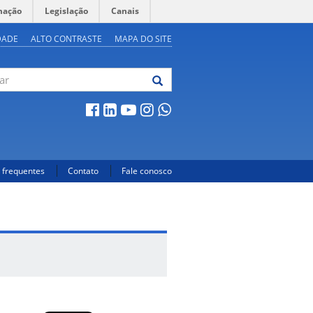
mação
Legislação
Canais
DADE
ALTO CONTRASTE
MAPA DO SITE
 frequentes
Contato
Fale conosco