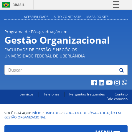
BRASIL
Simplifique!
ACESSIBILIDADE
ALTO CONTRASTE
MAPA DO SITE
Comunica BR
Programa de Pós-graduação em
Participe
Gestão Organizacional
Acesso à informação
FACULDADE DE GESTÃO E NEGÓCIOS
Legislação
UNIVERSIDADE FEDERAL DE UBERLÂNDIA
Canais
Buscar
Serviços
Telefones
Perguntas frequentes
Contato
Fale conosco
INÍCIO
/
UNIDADES
/
PROGRAMA DE PÓS-GRADUAÇÃO EM
GESTÃO ORGANIZACIONAL