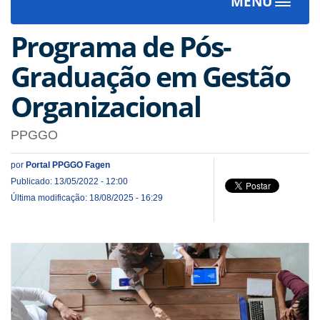
MENU
Toggle
navigat
Programa de Pós-
Graduação em Gestão
Organizacional
PPGGO
por
Portal PPGGO Fagen
Publicado: 13/05/2022 - 12:00
Última modificação: 18/08/2025 - 16:29