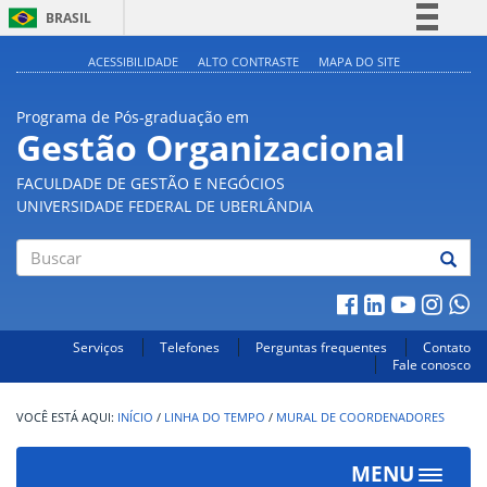
BRASIL
Simplifique!
ACESSIBILIDADE
ALTO CONTRASTE
MAPA DO SITE
Comunica BR
Programa de Pós-graduação em
Participe
Gestão Organizacional
Acesso à informação
FACULDADE DE GESTÃO E NEGÓCIOS
Legislação
UNIVERSIDADE FEDERAL DE UBERLÂNDIA
Canais
Buscar
Serviços
Telefones
Perguntas frequentes
Contato
Fale conosco
INÍCIO
/
LINHA DO TEMPO
/
MURAL DE COORDENADORES
MENU
Toggle