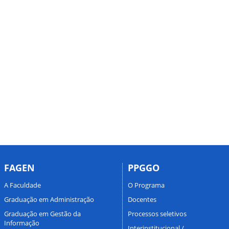
FAGEN
PPGGO
A Faculdade
O Programa
Graduação em Administração
Docentes
Graduação em Gestão da
Processos seletivos
Informação
Interinstitucional /