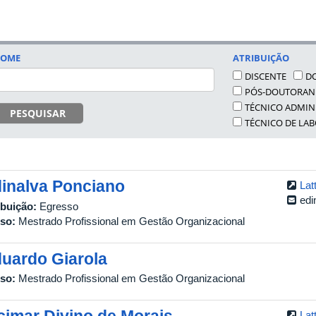
OME
ATRIBUIÇÃO
DISCENTE
D
PÓS-DOUTORA
TÉCNICO ADMIN
PESQUISAR
TÉCNICO DE LA
inalva Ponciano
Lat
edi
ibuição:
Egresso
so:
Mestrado Profissional em Gestão Organizacional
uardo Giarola
so:
Mestrado Profissional em Gestão Organizacional
Lat