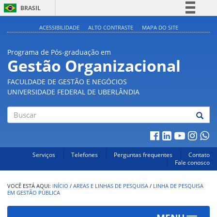
BRASIL
Simplifique!
ACESSIBILIDADE
ALTO CONTRASTE
MAPA DO SITE
Comunica BR
Programa de Pós-graduação em
Participe
Gestão Organizacional
Acesso à informação
FACULDADE DE GESTÃO E NEGÓCIOS
Legislação
UNIVERSIDADE FEDERAL DE UBERLÂNDIA
Canais
Buscar
Serviços
Telefones
Perguntas frequentes
Contato
Fale conosco
INÍCIO
/
AREAS E LINHAS DE PESQUISA
/
LINHA DE PESQUISA
EM GESTÃO PÚBLICA