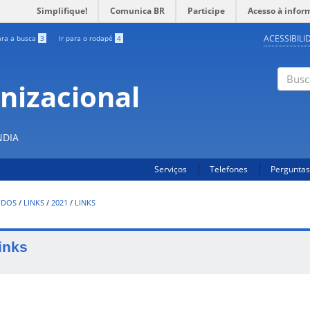
Simplifique!
Comunica BR
Participe
Acesso à infor
ACESSIBILI
ara a busca
3
Ir para o rodapé
4
nizacional
Buscar
S
NDIA
Serviços
Telefones
Perguntas
UDOS
/
LINKS
/
2021
/
LINKS
inks