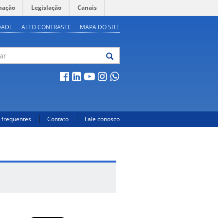
mação
Legislação
Canais
DADE
ALTO CONTRASTE
MAPA DO SITE
 frequentes
Contato
Fale conosco