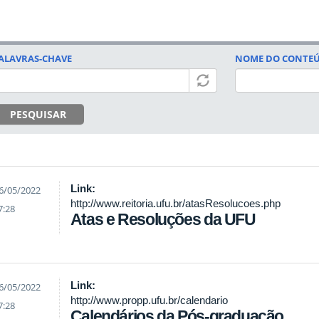
ALAVRAS-CHAVE
NOME DO CONTE
PESQUISAR
Link:
6/05/2022
http://www.reitoria.ufu.br/atasResolucoes.php
7:28
Atas e Resoluções da UFU
Link:
6/05/2022
http://www.propp.ufu.br/calendario
7:28
Calendários da Pós-graduação