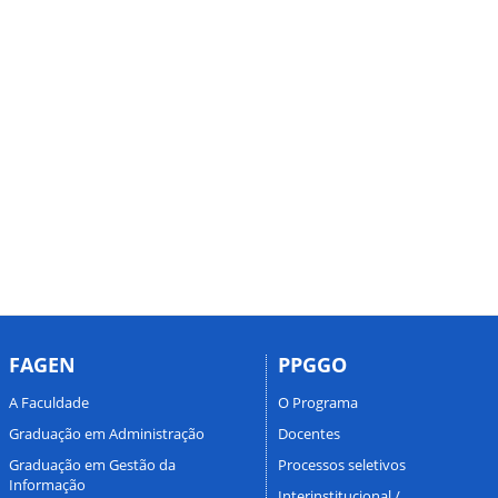
FAGEN
PPGGO
A Faculdade
O Programa
Graduação em Administração
Docentes
Graduação em Gestão da
Processos seletivos
Informação
Interinstitucional /