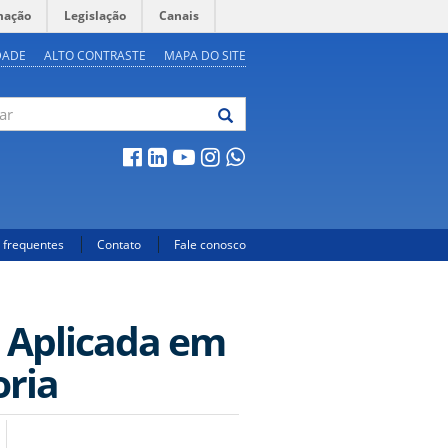
mação
Legislação
Canais
DADE
ALTO CONTRASTE
MAPA DO SITE
 frequentes
Contato
Fale conosco
 Aplicada em
oria