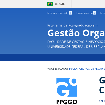
BRASIL
Ir para o conteúdo
1
Ir para o menu
2
Ir p
Programa de Pós-graduação em
Gestão Orga
FACULDADE DE GESTÃO E NEGÓCIO
UNIVERSIDADE FEDERAL DE UBERLÂ
INÍCIO
/
GRUPOS DE PESQUI
G
C
por