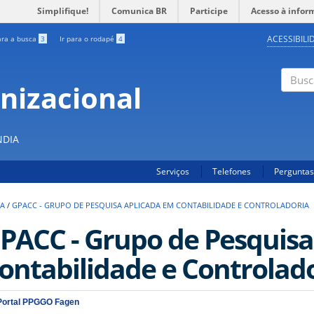
Simplifique!
Comunica BR
Participe
Acesso à infor
ACESSIBILI
ara a busca
3
Ir para o rodapé
4
nizacional
Buscar
S
NDIA
Serviços
Telefones
Perguntas
SA
/
GPACC - GRUPO DE PESQUISA APLICADA EM CONTABILIDADE E CONTROLADORIA
PACC - Grupo de Pesquisa
ontabilidade e Controlad
Portal PPGGO Fagen