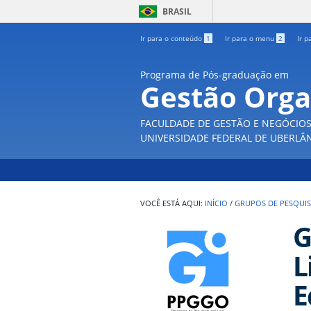
BRASIL
Ir para o conteúdo
1
Ir para o menu
2
Ir p
Programa de Pós-graduação em
Gestão Orga
FACULDADE DE GESTÃO E NEGÓCIO
UNIVERSIDADE FEDERAL DE UBERLÂ
INÍCIO
/
GRUPOS DE PESQUI
G
L
E