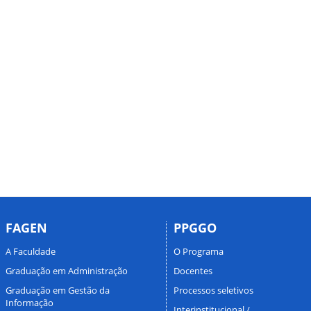
FAGEN
PPGGO
A Faculdade
O Programa
Graduação em Administração
Docentes
Graduação em Gestão da
Processos seletivos
Informação
Interinstitucional /