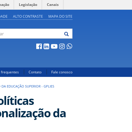
mação
Legislação
Canais
DADE
ALTO CONTRASTE
MAPA DO SITE
 frequentes
Contato
Fale conosco
O DA EDUCAÇÃO SUPERIOR - GPLIES
líticas
onalização da