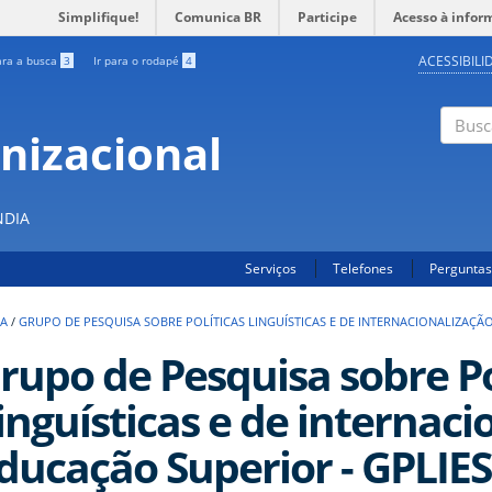
Simplifique!
Comunica BR
Participe
Acesso à infor
ACESSIBILI
ara a busca
3
Ir para o rodapé
4
nizacional
Buscar
S
NDIA
Serviços
Telefones
Perguntas
SA
/
GRUPO DE PESQUISA SOBRE POLÍTICAS LINGUÍSTICAS E DE INTERNACIONALIZAÇÃ
rupo de Pesquisa sobre Po
inguísticas e de internaci
ducação Superior - GPLIES