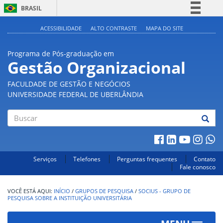
BRASIL
Simplifique!
ACESSIBILIDADE
ALTO CONTRASTE
MAPA DO SITE
Comunica BR
Programa de Pós-graduação em
Participe
Gestão Organizacional
Acesso à informação
FACULDADE DE GESTÃO E NEGÓCIOS
Legislação
UNIVERSIDADE FEDERAL DE UBERLÂNDIA
Canais
Buscar
Serviços
Telefones
Perguntas frequentes
Contato
Fale conosco
INÍCIO
/
GRUPOS DE PESQUISA
/
SOCIUS - GRUPO DE
PESQUISA SOBRE A INSTITUIÇÃO UNIVERSITÁRIA