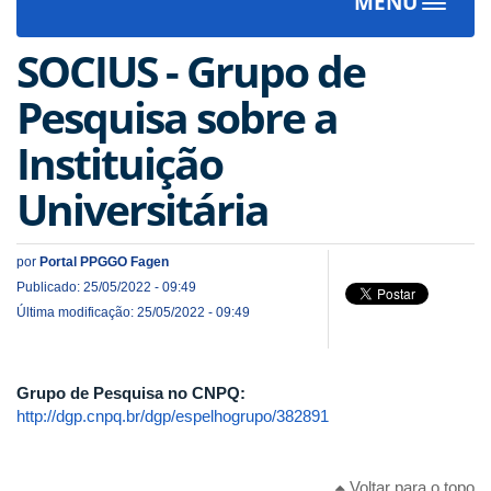
MENU
Toggle
navigat
SOCIUS - Grupo de
Pesquisa sobre a
Instituição
Universitária
por
Portal PPGGO Fagen
Publicado: 25/05/2022 - 09:49
Última modificação: 25/05/2022 - 09:49
Grupo de Pesquisa no CNPQ:
http://dgp.cnpq.br/dgp/espelhogrupo/382891
Voltar para o topo