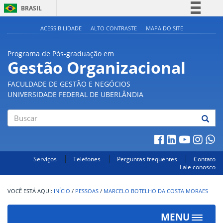
BRASIL
Simplifique!
ACESSIBILIDADE
ALTO CONTRASTE
MAPA DO SITE
Comunica BR
Programa de Pós-graduação em
Participe
Gestão Organizacional
Acesso à informação
FACULDADE DE GESTÃO E NEGÓCIOS
Legislação
UNIVERSIDADE FEDERAL DE UBERLÂNDIA
Canais
Buscar
Serviços
Telefones
Perguntas frequentes
Contato
Fale conosco
INÍCIO
/
PESSOAS
/
MARCELO BOTELHO DA COSTA MORAES
MENU
Toggle