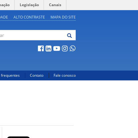
mação
Legislação
Canais
DADE
ALTO CONTRASTE
MAPA DO SITE
 frequentes
Contato
Fale conosco