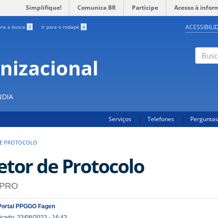
Simplifique!
Comunica BR
Participe
Acesso à infor
ACESSIBILI
ara a busca
3
Ir para o rodapé
4
nizacional
Buscar
S
NDIA
Serviços
Telefones
Perguntas
DE PROTOCOLO
etor de Protocolo
PRO
Portal PPGGO Fagen
icado: 23/08/2022 - 16:43