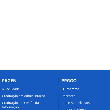
FAGEN
PPGGO
A Faculdade
O Programa
Graduação em Administração
Docentes
Graduação em Gestão da
Processos seletivos
Informação
Interinstitucional /