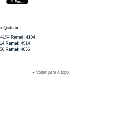
rno@ufu.br
-4194
Ramal:
4194
914
Ramal:
4914
856
Ramal:
4856
Voltar para o topo