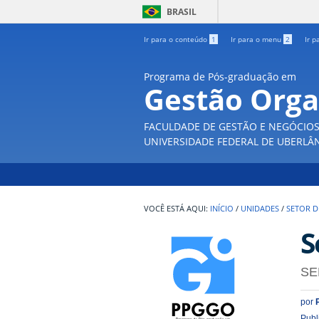
BRASIL
Ir para o conteúdo
1
Ir para o menu
2
Ir p
Programa de Pós-graduação em
Gestão Orga
FACULDADE DE GESTÃO E NEGÓCIO
UNIVERSIDADE FEDERAL DE UBERLÂ
INÍCIO
/
UNIDADES
/
SETOR 
S
SE
por
Publ