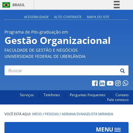
BRASIL
Simplifique!
ACESSIBILIDADE
ALTO CONTRASTE
MAPA DO SITE
Comunica BR
Programa de Pós-graduação em
Participe
Gestão Organizacional
Acesso à informação
FACULDADE DE GESTÃO E NEGÓCIOS
Legislação
UNIVERSIDADE FEDERAL DE UBERLÂNDIA
Canais
Buscar
Serviços
Telefones
Perguntas frequentes
Contato
Fale conosco
INÍCIO
/
PESSOAS
/
ADRIANA EVANGELISTA MIRANDA
MENU
Toggle