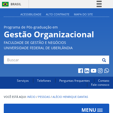
BRASIL
Simplifique!
ACESSIBILIDADE
ALTO CONTRASTE
MAPA DO SITE
Comunica BR
Programa de Pós-graduação em
Participe
Gestão Organizacional
Acesso à informação
FACULDADE DE GESTÃO E NEGÓCIOS
Legislação
UNIVERSIDADE FEDERAL DE UBERLÂNDIA
Canais
Buscar
Serviços
Telefones
Perguntas frequentes
Contato
Fale conosco
INÍCIO
/
PESSOAS
/
ALÉCIO HENRIQUE DANTAS
MENU
Toggle