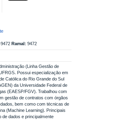
te
-9472
Ramal:
9472
dministração (Linha Gestão de
 UFRGS. Possui especialização em
ade Católica do Rio Grande do Sul
FAGEN) da Universidade Federal de
argas (EAESP/FGV). Trabalhou com
om gestão de contratos com órgãos
de dados, bem como com técnicas de
a (Machine Learning). Principais
ão de dados e principalmente