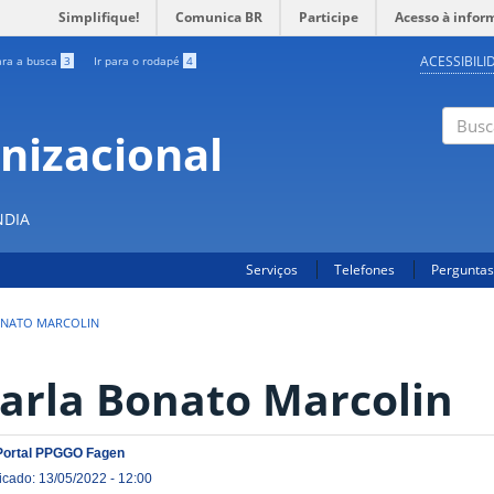
Simplifique!
Comunica BR
Participe
Acesso à infor
ACESSIBILI
ara a busca
3
Ir para o rodapé
4
nizacional
Buscar
S
NDIA
Serviços
Telefones
Perguntas
ONATO MARCOLIN
arla Bonato Marcolin
Portal PPGGO Fagen
icado: 13/05/2022 - 12:00