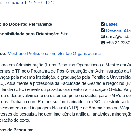
ma modificação: 16/05/2023 - 10:42
o do Docente:
Permanente
Lattes
ResearchGa
ponibilidade para Orientação:
Sim
carla@ufu.br
+55 34 3230
so:
Mestrado Profissional em Gestão Organizacional
tora em Administração (Linha Pesquisa Operacional) e Mestre em A
temas e TI) pelo Programa de Pós-Graduação em Administração da
anças pela mesma instituição, e graduação pela Pontifícia Universid
10). Atualmente é professora da Faculdade de Gestão e Negócios (
rlândia (UFU) e realizou pós-doutoramento na Fundação Getúlio V
lise e desenvolvimento de sistemas personalizados para PME's e c
licos. Trabalha com R e possui familiaridade com SQL e estrutura 
cessamento de Linguagem Natural (NLP) e de Aprendizado de Máquin
resses de pesquisa incluem inteligência artificial, analytics, mineraç
eração de texto.
has de Pesquisa: