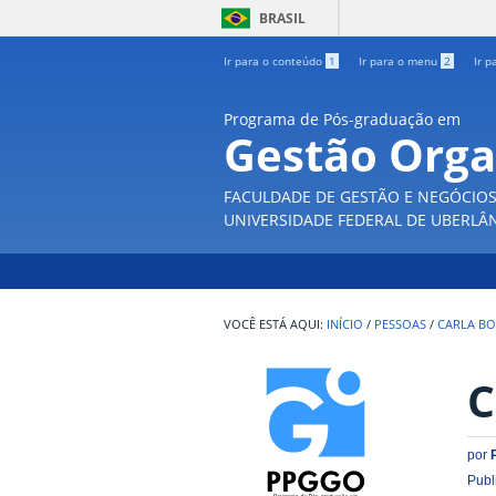
BRASIL
Ir para o conteúdo
1
Ir para o menu
2
Ir p
Programa de Pós-graduação em
Gestão Orga
FACULDADE DE GESTÃO E NEGÓCIO
UNIVERSIDADE FEDERAL DE UBERLÂ
INÍCIO
/
PESSOAS
/
CARLA B
C
por
Publ