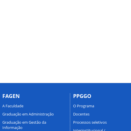
FAGEN
PPGGO
A Faculdade
O Programa
Graduação em Administração
Docentes
Graduação em Gestão da
Processos seletivos
Informação
Interinstitucional /