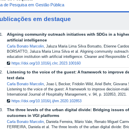
ha de Pesquisa em Gestão Pública
ublicações em destaque
Aligning community outreach initiatives with SDGs in a higher
artificial intelligence
Carla Bonato Marcolin
, Jaluza Maria Lima Silva Borsatto, Etienne Cardos
BORSATTO, Jaluza Maria Lima Silva et al. Aligning community outreach i
education institution with artificial intelligence. Cleaner and Responsibl
https://doi.org/10.1016/j.clrc.2023.100160
Listening to the voice of the guest: A framework to improve 
text data
Carla Bonato Marcolin
, Joao L Becker, Fridolin Wild, Ariel Behr, Giovana
Listening to the voice of the guest: A framework to improve decision-mak
International Journal of Hospitality Management, v. 94, p. 102853, 2021.
https://doi.org/10.1016/j.ijhm.2020.102853
The three levels of the urban digital divide: Bridging issues 
outcomes in VGI platforms
Carla Bonato Marcolin
, Daniela Ferreira, Mário Vale, Renato Miguel Car
FERREIRA, Daniela et al. The three levels of the urban digital divide: Br