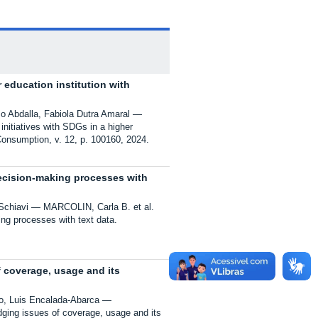
 education institution with
o Abdalla, Fabiola Dutra Amaral
nitiatives with SDGs in a higher
e Consumption, v. 12, p. 100160, 2024.
decision-making processes with
 Schiavi
MARCOLIN, Carla B. et al.
ing processes with text data.
of coverage, usage and its
mo, Luis Encalada-Abarca
idging issues of coverage, usage and its