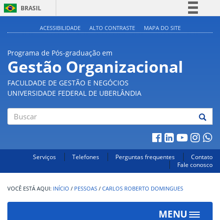
BRASIL
Simplifique!
ACESSIBILIDADE
ALTO CONTRASTE
MAPA DO SITE
Comunica BR
Programa de Pós-graduação em
Participe
Gestão Organizacional
Acesso à informação
FACULDADE DE GESTÃO E NEGÓCIOS
Legislação
UNIVERSIDADE FEDERAL DE UBERLÂNDIA
Canais
Buscar
Serviços
Telefones
Perguntas frequentes
Contato
Fale conosco
INÍCIO
/
PESSOAS
/
CARLOS ROBERTO DOMINGUES
MENU
Toggle