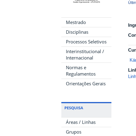
Últi
Mestrado
Ing
Disciplinas
Con
Processos Seletivos
Cur
Interinstitucional /
Internacional
Kár
Normas e
Lin
Regulamentos
Lin
Orientações Gerais
PESQUISA
Áreas / Linhas
Grupos