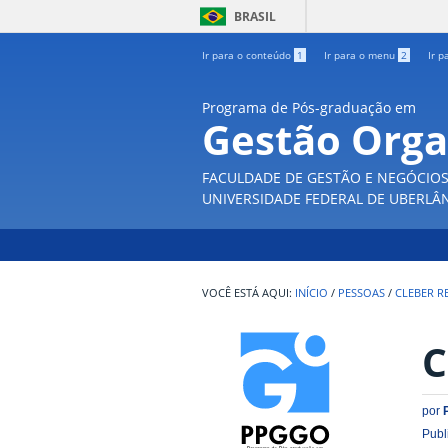
BRASIL
Ir para o conteúdo
1
Ir para o menu
2
Ir p
Programa de Pós-graduação em
Gestão Orga
FACULDADE DE GESTÃO E NEGÓCIO
UNIVERSIDADE FEDERAL DE UBERLÂ
INÍCIO
/
PESSOAS
/
CLEBER R
C
por
Publ