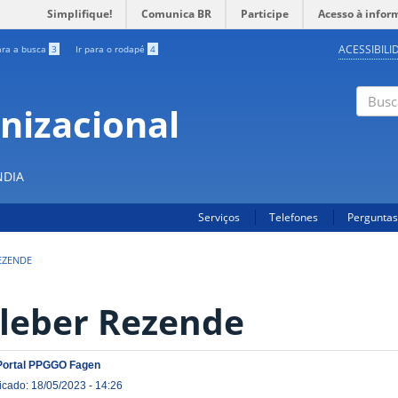
Simplifique!
Comunica BR
Participe
Acesso à infor
ACESSIBILI
ara a busca
3
Ir para o rodapé
4
nizacional
Buscar
S
NDIA
Serviços
Telefones
Perguntas
EZENDE
leber Rezende
Portal PPGGO Fagen
icado: 18/05/2023 - 14:26