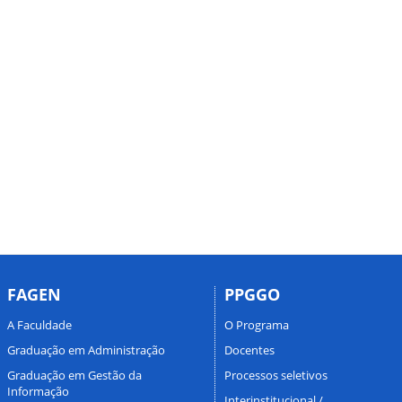
FAGEN
PPGGO
A Faculdade
O Programa
Graduação em Administração
Docentes
Graduação em Gestão da
Processos seletivos
Informação
Interinstitucional /