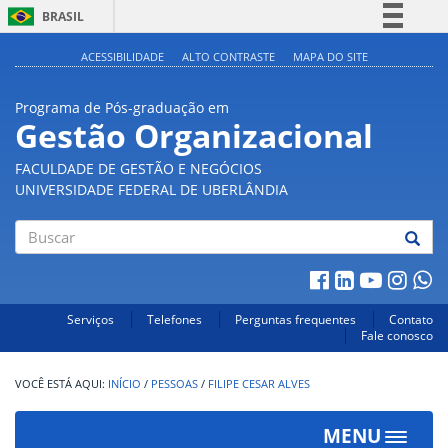
BRASIL
Simplifique!
ACESSIBILIDADE
ALTO CONTRASTE
MAPA DO SITE
Comunica BR
Programa de Pós-graduação em
Participe
Gestão Organizacional
Acesso à informação
FACULDADE DE GESTÃO E NEGÓCIOS
Legislação
UNIVERSIDADE FEDERAL DE UBERLÂNDIA
Canais
Buscar
Serviços
Telefones
Perguntas frequentes
Contato
Fale conosco
INÍCIO
/
PESSOAS
/
FILIPE CESAR ALVES
MENU
Toggle