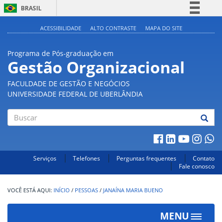
BRASIL
Simplifique!
ACESSIBILIDADE
ALTO CONTRASTE
MAPA DO SITE
Comunica BR
Programa de Pós-graduação em
Participe
Gestão Organizacional
Acesso à informação
FACULDADE DE GESTÃO E NEGÓCIOS
Legislação
UNIVERSIDADE FEDERAL DE UBERLÂNDIA
Canais
Buscar
Serviços
Telefones
Perguntas frequentes
Contato
Fale conosco
INÍCIO
/
PESSOAS
/
JANAÍNA MARIA BUENO
MENU
Toggle