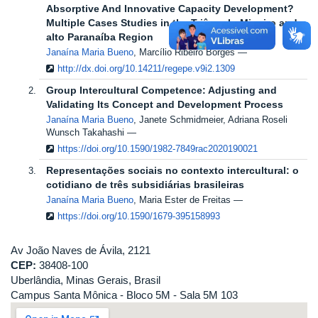
Absorptive And Innovative Capacity Development?
Multiple Cases Studies in the Triângulo Mineiro and
alto Paranaíba Region
Janaína Maria Bueno
, Marcílio Ribeiro Borges
http://dx.doi.org/10.14211/regepe.v9i2.1309
Group Intercultural Competence: Adjusting and
Validating Its Concept and Development Process
Janaína Maria Bueno
, Janete Schmidmeier, Adriana Roseli
Wunsch Takahashi
https://doi.org/10.1590/1982-7849rac2020190021
Representações sociais no contexto intercultural: o
cotidiano de três subsidiárias brasileiras
Janaína Maria Bueno
, Maria Ester de Freitas
https://doi.org/10.1590/1679-395158993
Av João Naves de Ávila, 2121
CEP:
38408-100
Uberlândia, Minas Gerais, Brasil
Campus Santa Mônica - Bloco 5M - Sala 5M 103