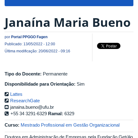
navigat
Janaína Maria Bueno
por
Portal PPGGO Fagen
Publicado: 13/05/2022 - 12:00
Última modificação: 20/06/2022 - 09:16
Tipo do Docente:
Permanente
Disponibilidade para Orientação:
Sim
Lattes
ResearchGate
janaina.bueno@ufu.br
+55 34 3291-6329
Ramal:
6329
Curso:
Mestrado Profissional em Gestão Organizacional
Doutora em Administração de Empresas pela Fundação Getúlio