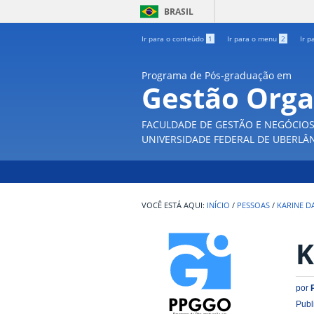
BRASIL
Ir para o conteúdo
1
Ir para o menu
2
Ir p
Programa de Pós-graduação em
Gestão Orga
FACULDADE DE GESTÃO E NEGÓCIO
UNIVERSIDADE FEDERAL DE UBERLÂ
INÍCIO
/
PESSOAS
/
KARINE DA
K
por
Publ