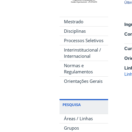
Últi
Mestrado
Ing
Disciplinas
Con
Processos Seletivos
Cur
Interinstitucional /
Internacional
Ori
Normas e
Lin
Regulamentos
Lin
Orientações Gerais
PESQUISA
Áreas / Linhas
Grupos