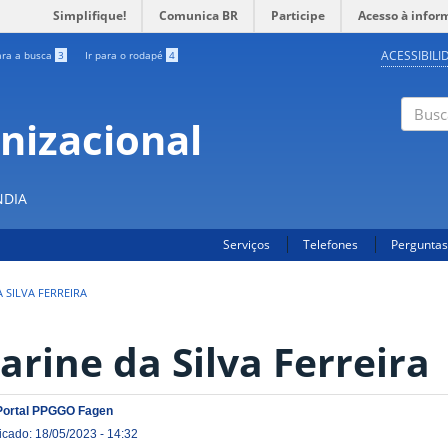
Simplifique!
Comunica BR
Participe
Acesso à infor
ACESSIBILI
ara a busca
3
Ir para o rodapé
4
nizacional
Buscar
S
NDIA
Serviços
Telefones
Perguntas
 SILVA FERREIRA
arine da Silva Ferreira
Portal PPGGO Fagen
icado: 18/05/2023 - 14:32