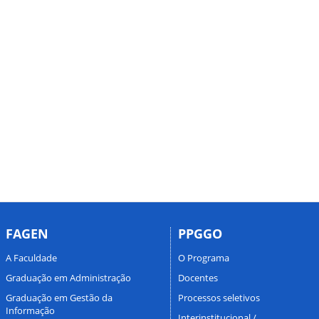
FAGEN
PPGGO
A Faculdade
O Programa
Graduação em Administração
Docentes
Graduação em Gestão da
Processos seletivos
Informação
Interinstitucional /