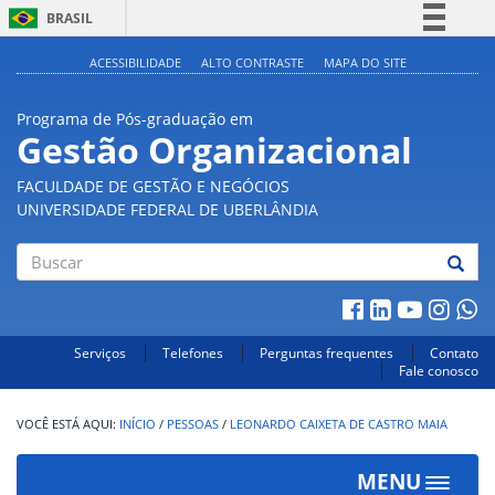
BRASIL
Simplifique!
ACESSIBILIDADE
ALTO CONTRASTE
MAPA DO SITE
Comunica BR
Programa de Pós-graduação em
Participe
Gestão Organizacional
Acesso à informação
FACULDADE DE GESTÃO E NEGÓCIOS
Legislação
UNIVERSIDADE FEDERAL DE UBERLÂNDIA
Canais
Buscar
Serviços
Telefones
Perguntas frequentes
Contato
Fale conosco
INÍCIO
/
PESSOAS
/
LEONARDO CAIXETA DE CASTRO MAIA
MENU
Toggle