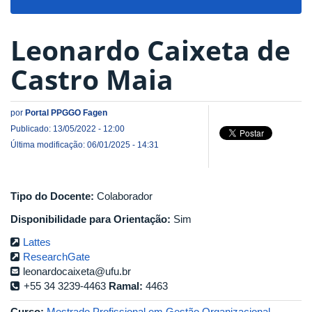
navigat
Leonardo Caixeta de
Castro Maia
por
Portal PPGGO Fagen
Publicado: 13/05/2022 - 12:00
Última modificação: 06/01/2025 - 14:31
Tipo do Docente:
Colaborador
Disponibilidade para Orientação:
Sim
Lattes
ResearchGate
leonardocaixeta@ufu.br
+55 34 3239-4463
Ramal:
4463
Curso:
Mestrado Profissional em Gestão Organizacional