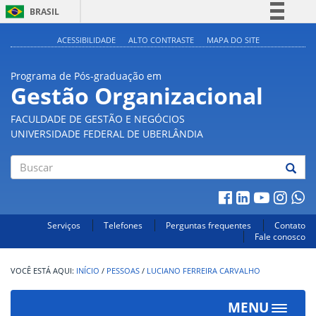
BRASIL
Simplifique!
ACESSIBILIDADE
ALTO CONTRASTE
MAPA DO SITE
Comunica BR
Programa de Pós-graduação em
Participe
Gestão Organizacional
Acesso à informação
FACULDADE DE GESTÃO E NEGÓCIOS
Legislação
UNIVERSIDADE FEDERAL DE UBERLÂNDIA
Canais
Buscar
Serviços
Telefones
Perguntas frequentes
Contato
Fale conosco
INÍCIO
/
PESSOAS
/
LUCIANO FERREIRA CARVALHO
MENU
Toggle