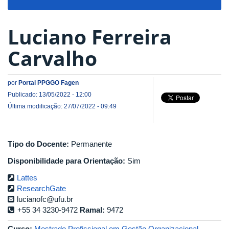
navigat
Luciano Ferreira
Carvalho
por
Portal PPGGO Fagen
Publicado: 13/05/2022 - 12:00
Última modificação: 27/07/2022 - 09:49
Tipo do Docente:
Permanente
Disponibilidade para Orientação:
Sim
Lattes
ResearchGate
lucianofc@ufu.br
+55 34 3230-9472
Ramal:
9472
Curso:
Mestrado Profissional em Gestão Organizacional