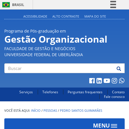
BRASIL
Simplifique!
ACESSIBILIDADE
ALTO CONTRASTE
MAPA DO SITE
Comunica BR
Programa de Pós-graduação em
Participe
Gestão Organizacional
Acesso à informação
FACULDADE DE GESTÃO E NEGÓCIOS
Legislação
UNIVERSIDADE FEDERAL DE UBERLÂNDIA
Canais
Buscar
Serviços
Telefones
Perguntas frequentes
Contato
Fale conosco
INÍCIO
/
PESSOAS
/
PEDRO SANTOS GUIMARÃES
MENU
Toggle