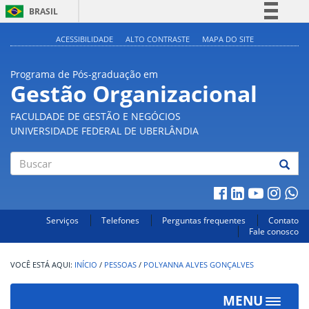
BRASIL
Simplifique!
ACESSIBILIDADE
ALTO CONTRASTE
MAPA DO SITE
Comunica BR
Programa de Pós-graduação em
Participe
Gestão Organizacional
Acesso à informação
FACULDADE DE GESTÃO E NEGÓCIOS
Legislação
UNIVERSIDADE FEDERAL DE UBERLÂNDIA
Canais
Buscar
Serviços
Telefones
Perguntas frequentes
Contato
Fale conosco
INÍCIO
/
PESSOAS
/
POLYANNA ALVES GONÇALVES
MENU
Toggle