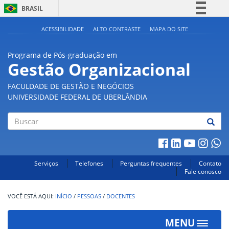
BRASIL
Simplifique!
ACESSIBILIDADE
ALTO CONTRASTE
MAPA DO SITE
Comunica BR
Programa de Pós-graduação em
Participe
Gestão Organizacional
Acesso à informação
FACULDADE DE GESTÃO E NEGÓCIOS
Legislação
UNIVERSIDADE FEDERAL DE UBERLÂNDIA
Canais
Buscar
Serviços
Telefones
Perguntas frequentes
Contato
Fale conosco
INÍCIO
/
PESSOAS
/
DOCENTES
MENU
Toggle